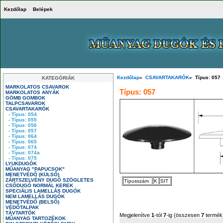
Kezdőlap
Belépek
Kezdőlap
»
CSAVARTAKARÓK
» Típus: 057
KATEGÓRIÁK
MARKOLATOS CSAVAROK
Típus: 057
MARKOLATOS ANYÁK
GÖMB GOMBOK
TALPCSAVAROK
CSAVARTAKARÓK
- Típus: 054
- Típus: 055
- Típus: 056
- Típus: 057
- Típus: 064
- Típus: 065
- Típus: 074
- Típus: 074a
- Típus: 075
LYUKDUGÓK
MŰANYAG "PAPUCSOK"
MENETVÉDŐ (KÜLSŐ)
ZÁRTSZELVÉNY DUGÓ SZÖGLETES
Típusszám
K
SIT
CSŐDUGÓ NORMÁL KEREK
SPECIÁLIS LAMELLÁS DUGÓK
NEM LAMELLÁS DUGÓK
MENETVÉDŐ (BELSŐ)
VÉDŐTALPAK
TÁVTARTÓK
Megjelenítve
1
-tól
7
-ig (összesen
7
termék
MŰANYAG TARTOZÉKOK