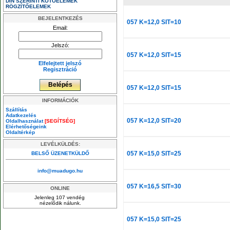
DIN SZERINTI KÖTŐELEMEK
RÖGZÍTŐELEMEK
BEJELENTKEZÉS
057 K=12,0 SIT=10
Email:
Jelszó:
057 K=12,0 SIT=15
Elfelejtett jelszó
Regisztráció
057 K=12,0 SIT=15
INFORMÁCIÓK
Szállítás
Adatkezelés
057 K=12,0 SIT=20
Oldalhasználat
[SEGÍTSÉG]
Elérhetőségeink
Oldaltérkép
LEVÉLKÜLDÉS:
057 K=15,0 SIT=25
BELSŐ ÜZENETKÜLDŐ
info@muadugo.hu
057 K=16,5 SIT=30
ONLINE
Jelenleg 107 vendég
nézelődik nálunk.
057 K=15,0 SIT=25